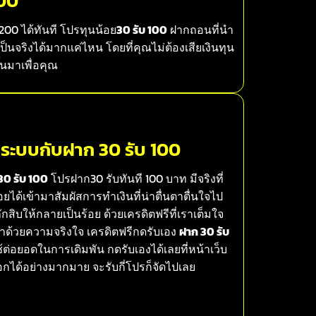
200
200 ได้ทันที โปรทุนน้อย
30 รับ 100
ฝากถอนที่นำ
จริงได้มากแค่ไหน โดยที่คุณไม่ต้องเสียเงินทุน
ึ้นมาเพื่อคุณ
นระบบกับฝาก 30 รับ 100
30 รับ 100
โปรฝาก30 รับทันที 100 บาท มีจริงที่
นน้อยได้เข้ามาสัมผัสการทำเงินที่น่าตื่นตาตื่นใจไป
ลักสิบให้กลายเป็นร้อย ด้วยเครดิตฟรีที่เราเต็มใจ
ราด้วยความจริงใจ เครดิตฟรีกดรับเอง
ฝาก 30 รับ
ช้ต่อยอดในการเดิมพัน กดรับเองได้เลยที่หน้าเว็บ
ือกได้อย่างมากมาย จะรับกี่โปรก็จัดไปเลย