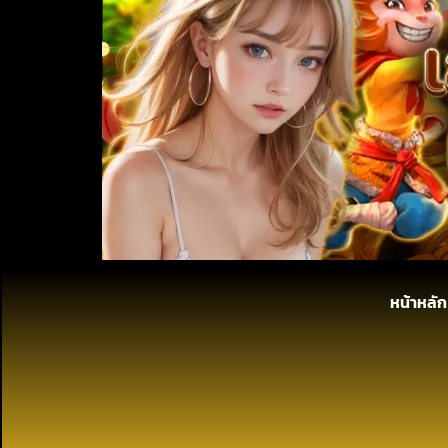
หน้าหลัก