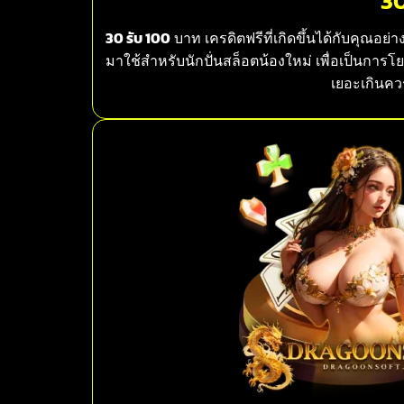
30
30 รับ 100
บาท เครดิตฟรีที่เกิดขึ้นได้กับคุณอย
มาใช้สำหรับนักปั่นสล็อตน้องใหม่ เพื่อเป็นกา
เยอะเกินควร