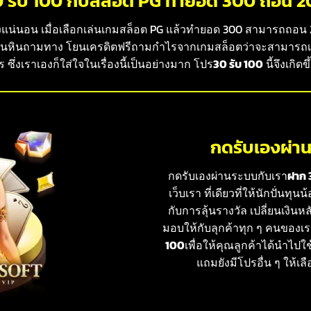
 รับ 100 กับสล็อต PG ทํายอด 300 ถอน 
่างแน่นอน เมื่อเลือกเล่นเกมสล็อต PG แล้วทํายอด 300 สามารถถอน 
รโยนหินถามทาง โยนเครดิตฟรีถามกำไรจากเกมสล็อตว่าจะสามารถเป็น
 ซึ่งเราเองก็ใส่ใจในเรื่องนี้เป็นอย่างมาก โปร
30 รับ 100
นี้จึงเกิดข
กดรับเองผ่า
กดรับเองผ่านระบบกับเรา
ฝาก 
เว็บเรา ที่เดียวที่ให้นักปั่นทุ
กับการลุ้นรางวัล เปลี่ยนเงินห
มอบให้กับลุกค้าทุก ๆ คนของเ
100
เพื่อให้คุณลูกค้าได้นำไปใ
แถมยังมีโปรอื่น ๆ ให้เล